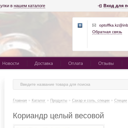
купки в
нашем каталоге
Вход для п
optoffka.kz@inb
Обратная связь
Новости
Доставка
Оплата
Отзывы
»
»
»
»
Главная
Каталог
Продукты
Сахар и соль, специи
Специи
Кориандр целый весовой