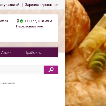
окупателей
|
Зарегистрироваться
ox.ru
+7 (777) 518-39-31
Перезвонить мне
Акции
Прайс лист
»
весовой