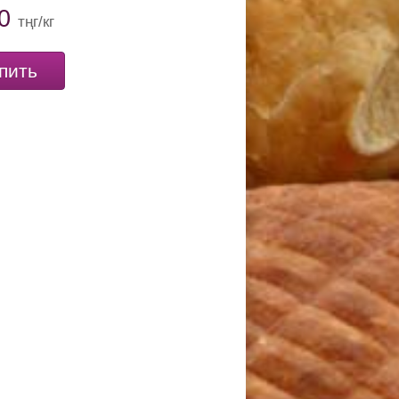
00
тңг/кг
пить