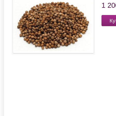
1 2
Ку