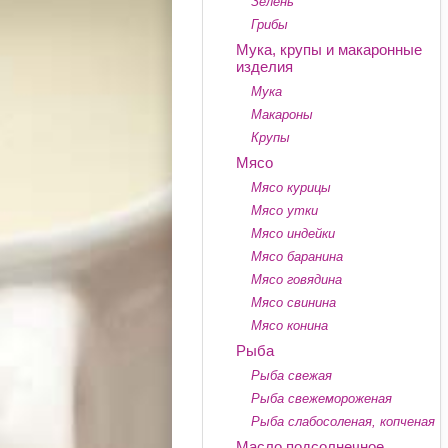
Зелень
Грибы
Мука, крупы и макаронные
изделия
Мука
Макароны
Крупы
Мясо
Мясо курицы
Мясо утки
Мясо индейки
Мясо баранина
Мясо говядина
Мясо свинина
Мясо конина
Рыба
Рыба свежая
Рыба свежемороженая
Рыба слабосоленая, копченая
Масло подсолнечное