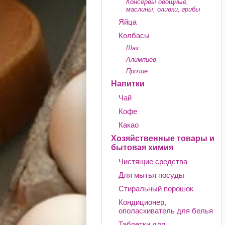
Консервы овощные,
маслины, оливки, грибы
Яйца
Колбасы
Шах
Алимпиев
Прочие
Напитки
Чай
Кофе
Какао
Хозяйственные товары и
бытовая химия
Чистящие средства
Для мытья посуды
Стиральный порошок
Кондиционер,
ополаскиватель для белья
Таблетки для