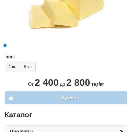
вес:
1 кг.
5 кг.
2 400
2 800
От
до
тңг/кг
Купить
Каталог
Продукты