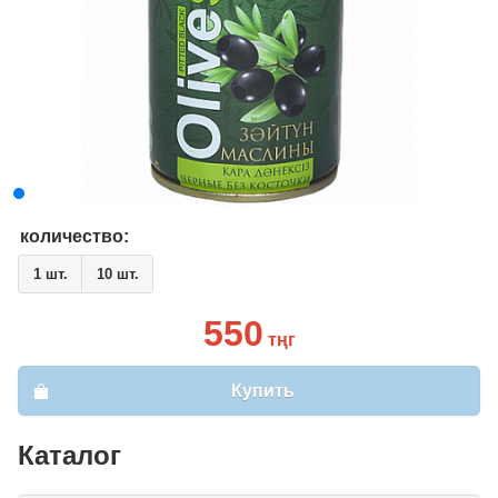
количество:
1 шт.
10 шт.
550
тңг
Купить
Каталог