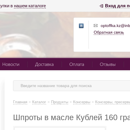
купки в
нашем каталоге
Вход для п
optoffka.kz@inb
Обратная связь
Новости
Доставка
Оплата
Отзывы
»
»
»
»
Главная
Каталог
Продукты
Консервы
Консервы, пресерв
Шпроты в масле Кублей 160 гр