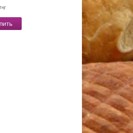
тңг
пить