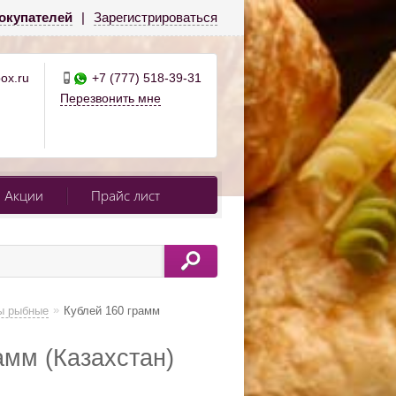
окупателей
|
Зарегистрироваться
ox.ru
+7 (777) 518-39-31
Перезвонить мне
Акции
Прайс лист
»
ы рыбные
Кублей 160 грамм
амм (Казахстан)