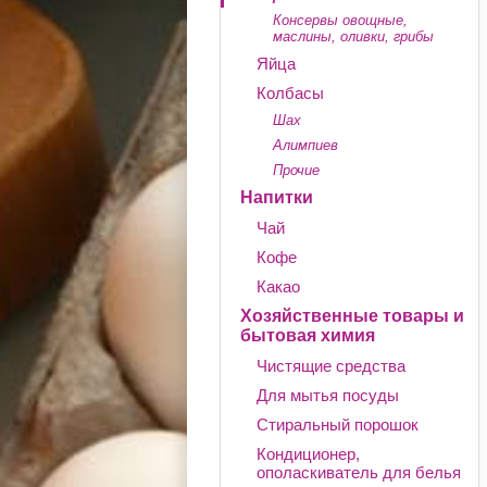
Консервы овощные,
маслины, оливки, грибы
Яйца
Колбасы
Шах
Алимпиев
Прочие
Напитки
Чай
Кофе
Какао
Хозяйственные товары и
бытовая химия
Чистящие средства
Для мытья посуды
Стиральный порошок
Кондиционер,
ополаскиватель для белья