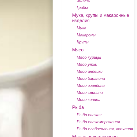
Зелень
Грибы
Мука, крупы и макаронные
изделия
Мука
Макароны
Крупы
Мясо
Мясо курицы
Мясо утки
Мясо индейки
Мясо баранина
Мясо говядина
Мясо свинина
Мясо конина
Рыба
Рыба свежая
Рыба свежемороженая
Рыба слабосоленая, копченая
Масло подсолнечное