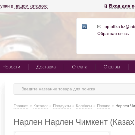
купки в
нашем каталоге
Вход для п
optoffka.kz@inb
Обратная связь
Новости
Доставка
Оплата
Отзывы
»
»
»
»
»
Главная
Каталог
Продукты
Колбасы
Прочие
Нарлен Чи
Нарлен Нарлен Чимкент (Казах