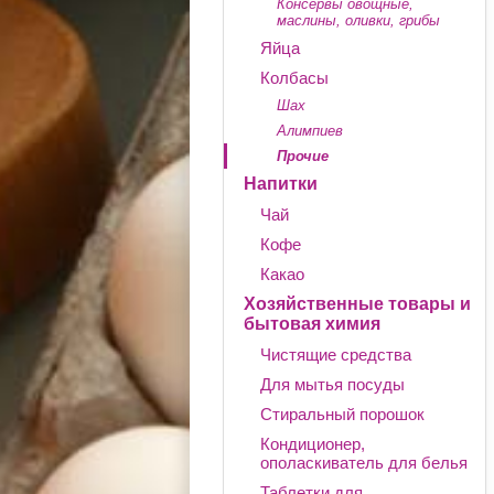
Консервы овощные,
маслины, оливки, грибы
Яйца
Колбасы
Шах
Алимпиев
Прочие
Напитки
Чай
Кофе
Какао
Хозяйственные товары и
бытовая химия
Чистящие средства
Для мытья посуды
Стиральный порошок
Кондиционер,
ополаскиватель для белья
Таблетки для