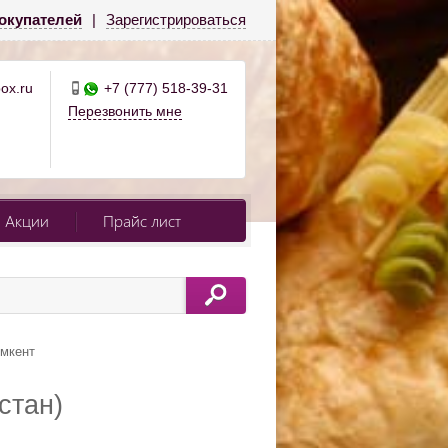
окупателей
|
Зарегистрироваться
ox.ru
+7 (777) 518-39-31
Перезвонить мне
Акции
Прайс лист
мкент
стан)