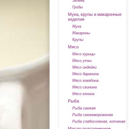
Зелень
Грибы
Мука, крупы и макаронные
изделия
Мука
Макароны
Крупы
Мясо
Мясо курицы
Мясо утки
Мясо индейки
Мясо баранина
Мясо говядина
Мясо свинина
Мясо конина
Рыба
Рыба свежая
Рыба свежемороженая
Рыба слабосоленая, копченая
Масло подсолнечное