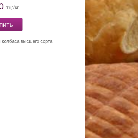
00
тңг/кг
пить
 колбаса высшего сорта.