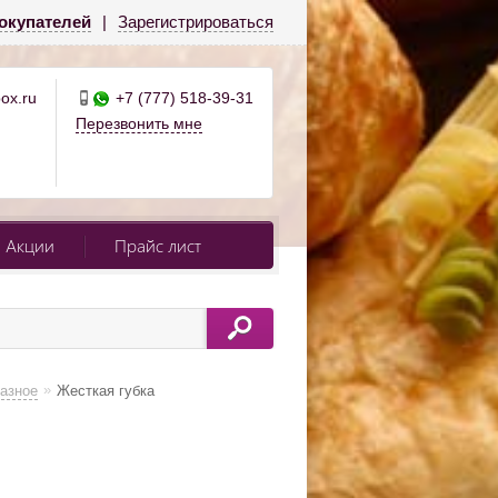
окупателей
|
Зарегистрироваться
ox.ru
+7 (777) 518-39-31
Перезвонить мне
Акции
Прайс лист
»
азное
Жесткая губка