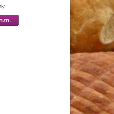
тңг
пить