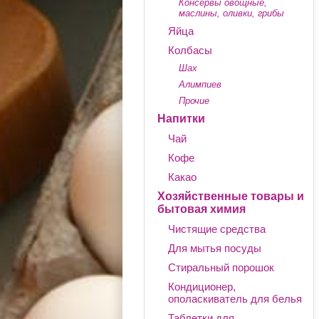
Консервы овощные,
маслины, оливки, грибы
Яйца
Колбасы
Шах
Алимпиев
Прочие
Напитки
Чай
Кофе
Какао
Хозяйственные товары и
бытовая химия
Чистящие средства
Для мытья посуды
Стиральный порошок
Кондиционер,
ополаскиватель для белья
Таблетки для