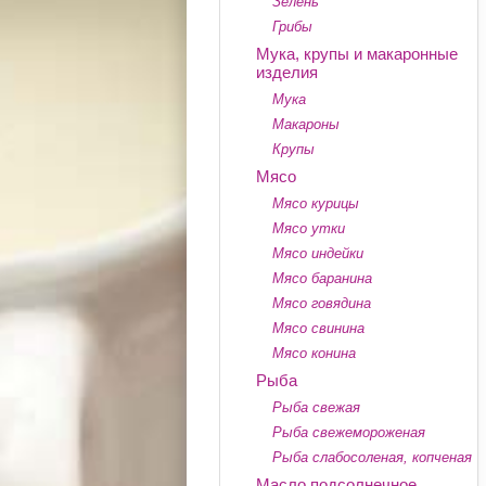
Зелень
Грибы
Мука, крупы и макаронные
изделия
Мука
Макароны
Крупы
Мясо
Мясо курицы
Мясо утки
Мясо индейки
Мясо баранина
Мясо говядина
Мясо свинина
Мясо конина
Рыба
Рыба свежая
Рыба свежемороженая
Рыба слабосоленая, копченая
Масло подсолнечное