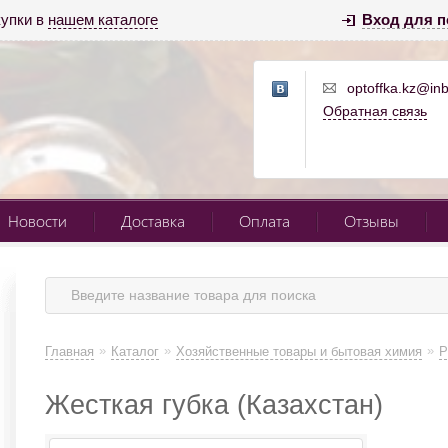
купки в
нашем каталоге
Вход для п
optoffka.kz@inb
Обратная связь
Новости
Доставка
Оплата
Отзывы
»
»
»
Главная
Каталог
Хозяйственные товары и бытовая химия
Р
Жесткая губка (Казахстан)