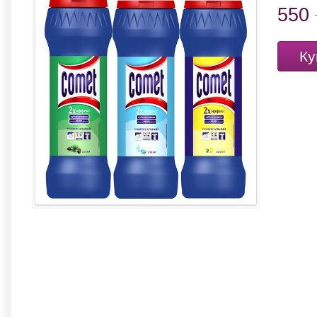
550
Ку