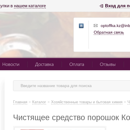
купки в
нашем каталоге
Вход для п
optoffka.kz@inb
Обратная связь
Новости
Доставка
Оплата
Отзывы
»
»
»
Главная
Каталог
Хозяйственные товары и бытовая химия
Ч
Чистящее средство порошок Ком