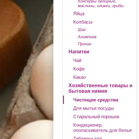
Консервы овощные,
маслины, оливки, грибы
Яйца
Колбасы
Шах
Алимпиев
Прочие
Напитки
Чай
Кофе
Какао
Хозяйственные товары и
бытовая химия
Чистящие средства
Для мытья посуды
Стиральный порошок
Кондиционер,
ополаскиватель для белья
Таблетки для