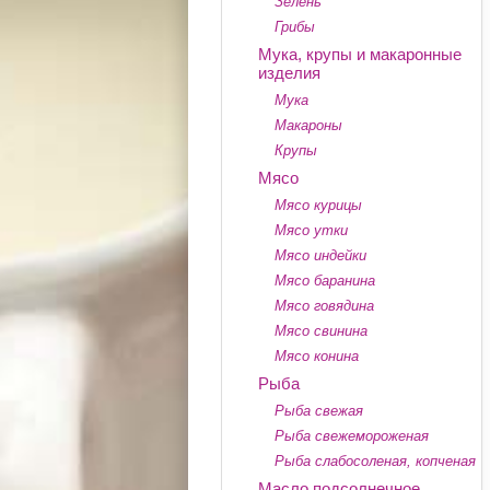
Зелень
Грибы
Мука, крупы и макаронные
изделия
Мука
Макароны
Крупы
Мясо
Мясо курицы
Мясо утки
Мясо индейки
Мясо баранина
Мясо говядина
Мясо свинина
Мясо конина
Рыба
Рыба свежая
Рыба свежемороженая
Рыба слабосоленая, копченая
Масло подсолнечное