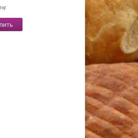
тңг
пить