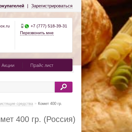
окупателей
|
Зарегистрироваться
ox.ru
+7 (777) 518-39-31
Перезвонить мне
Акции
Прайс лист
»
истящие средства
Комет 400 гр.
ет 400 гр. (Россия)